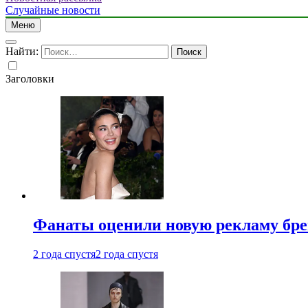
Случайные новости
Меню
Найти:
Заголовки
Фанаты оценили новую рекламу бре
2 года спустя
2 года спустя