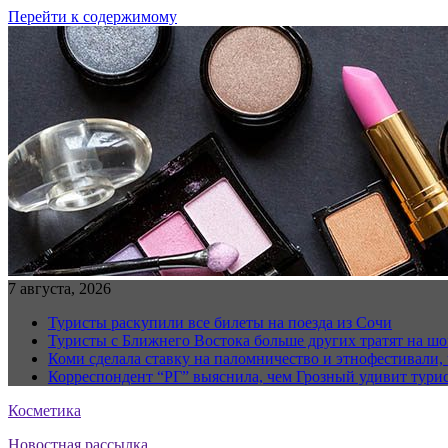
Перейти к содержимому
7 августа, 2026
Туристы раскупили все билеты на поезда из Сочи
Туристы с Ближнего Востока больше других тратят на ш
Коми сделала ставку на паломничество и этнофестивали,
Корреспондент “РГ” выяснила, чем Грозный удивит тури
Косметика
Новостная рассылка