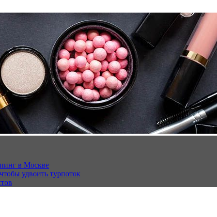
опинг в Москве
 чтобы удвоить турпоток
стов