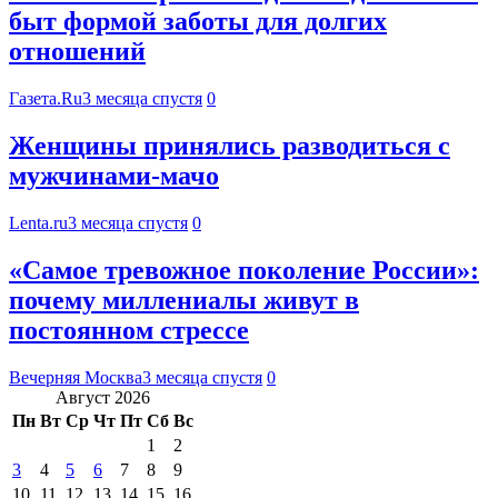
быт формой заботы для долгих
отношений
Газета.Ru
3 месяца спустя
0
Женщины принялись разводиться с
мужчинами-мачо
Lenta.ru
3 месяца спустя
0
«Самое тревожное поколение России»:
почему миллениалы живут в
постоянном стрессе
Вечерняя Москва
3 месяца спустя
0
Август 2026
Пн
Вт
Ср
Чт
Пт
Сб
Вс
1
2
3
4
5
6
7
8
9
10
11
12
13
14
15
16