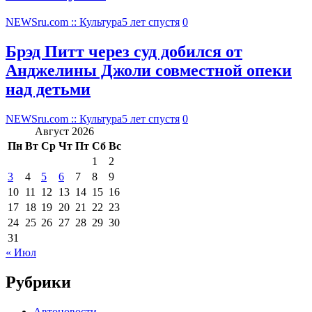
NEWSru.com :: Культура
5 лет спустя
0
Брэд Питт через суд добился от
Анджелины Джоли совместной опеки
над детьми
NEWSru.com :: Культура
5 лет спустя
0
Август 2026
Пн
Вт
Ср
Чт
Пт
Сб
Вс
1
2
3
4
5
6
7
8
9
10
11
12
13
14
15
16
17
18
19
20
21
22
23
24
25
26
27
28
29
30
31
« Июл
Рубрики
Автоновости