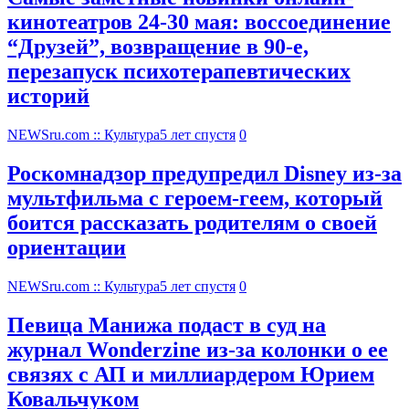
кинотеатров 24-30 мая: воссоединение
“Друзей”, возвращение в 90-е,
перезапуск психотерапевтических
историй
NEWSru.com :: Культура
5 лет спустя
0
Роскомнадзор предупредил Disney из-за
мультфильма c героем-геем, который
боится рассказать родителям о своей
ориентации
NEWSru.com :: Культура
5 лет спустя
0
Певица Манижа подаст в суд на
журнал Wonderzine из-за колонки о ее
связях с АП и миллиардером Юрием
Ковальчуком