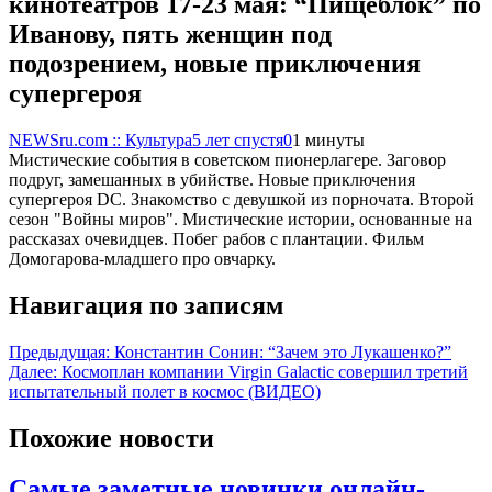
кинотеатров 17-23 мая: “Пищеблок” по
Иванову, пять женщин под
подозрением, новые приключения
супергероя
NEWSru.com :: Культура
5 лет спустя
0
1 минуты
Мистические события в советском пионерлагере. Заговор
подруг, замешанных в убийстве. Новые приключения
супергероя DC. Знакомство с девушкой из порночата. Второй
сезон "Войны миров". Мистические истории, основанные на
рассказах очевидцев. Побег рабов с плантации. Фильм
Домогарова-младшего про овчарку.
Навигация по записям
Предыдущая:
Константин Сонин: “Зачем это Лукашенко?”
Далее:
Космоплан компании Virgin Galactic совершил третий
испытательный полет в космос (ВИДЕО)
Похожие новости
Самые заметные новинки онлайн-