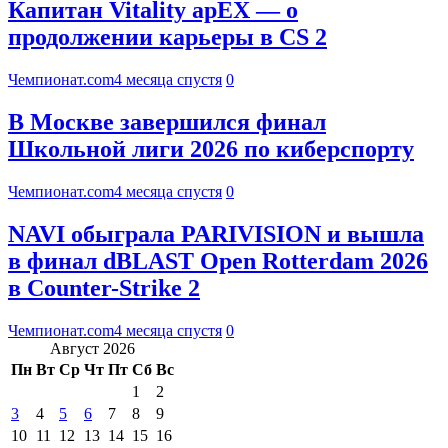
Капитан Vitality apEX — о
продолжении карьеры в CS 2
Чемпионат.com
4 месяца спустя
0
В Москве завершился финал
Школьной лиги 2026 по киберспорту
Чемпионат.com
4 месяца спустя
0
NAVI обыграла PARIVISION и вышла
в финал dBLAST Open Rotterdam 2026
в Counter-Strike 2
Чемпионат.com
4 месяца спустя
0
Август 2026
Пн
Вт
Ср
Чт
Пт
Сб
Вс
1
2
3
4
5
6
7
8
9
10
11
12
13
14
15
16