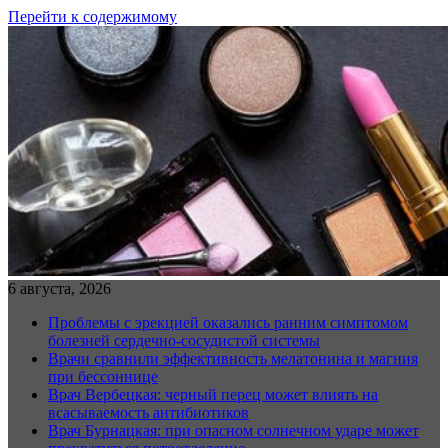
Перейти к содержимому
6 августа, 2026
Проблемы с эрекцией оказались ранним симптомом
болезней сердечно-сосудистой системы
Врачи сравнили эффективность мелатонина и магния
при бессоннице
Врач Вербецкая: черный перец может влиять на
всасываемость антибиотиков
Врач Бурнацкая: при опасном солнечном ударе может