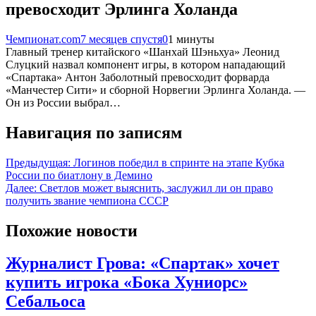
превосходит Эрлинга Холанда
Чемпионат.com
7 месяцев спустя
0
1 минуты
Главный тренер китайского «Шанхай Шэньхуа» Леонид
Слуцкий назвал компонент игры, в котором нападающий
«Спартака» Антон Заболотный превосходит форварда
«Манчестер Сити» и сборной Норвегии Эрлинга Холанда. —
Он из России выбрал…
Навигация по записям
Предыдущая:
Логинов победил в спринте на этапе Кубка
России по биатлону в Демино
Далее:
Светлов может выяснить, заслужил ли он право
получить звание чемпиона СССР
Похожие новости
Журналист Грова: «Спартак» хочет
купить игрока «Бока Хуниорс»
Себальоса