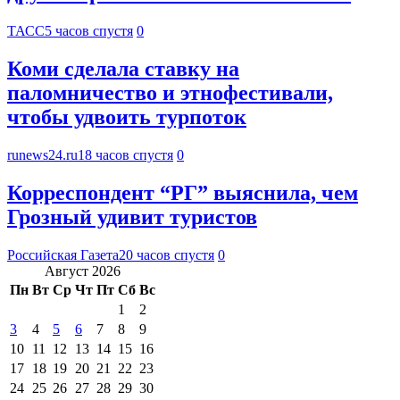
ТАСС
5 часов спустя
0
Коми сделала ставку на
паломничество и этнофестивали,
чтобы удвоить турпоток
runews24.ru
18 часов спустя
0
Корреспондент “РГ” выяснила, чем
Грозный удивит туристов
Российская Газета
20 часов спустя
0
Август 2026
Пн
Вт
Ср
Чт
Пт
Сб
Вс
1
2
3
4
5
6
7
8
9
10
11
12
13
14
15
16
17
18
19
20
21
22
23
24
25
26
27
28
29
30