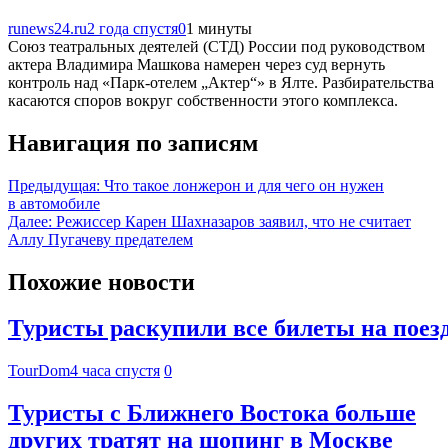
runews24.ru
2 года спустя
0
1 минуты
Союз театральных деятелей (СТД) России под руководством
актера Владимира Машкова намерен через суд вернуть
контроль над «Парк-отелем „Актер“» в Ялте. Разбирательства
касаются споров вокруг собственности этого комплекса.
Навигация по записям
Предыдущая:
Что такое лонжерон и для чего он нужен
в автомобиле
Далее:
Режиссер Карен Шахназаров заявил, что не считает
Аллу Пугачеву предателем
Похожие новости
Туристы раскупили все билеты на поез
TourDom
4 часа спустя
0
Туристы с Ближнего Востока больше
других тратят на шопинг в Москве