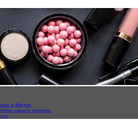
опинг в Москве
 чтобы удвоить турпоток
стов