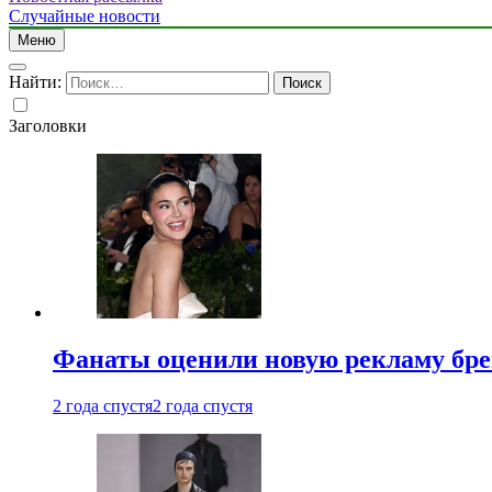
Случайные новости
Меню
Найти:
Заголовки
Фанаты оценили новую рекламу бре
2 года спустя
2 года спустя