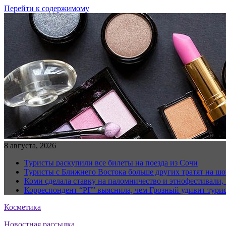
Перейти к содержимому
8 августа, 2026
Туристы раскупили все билеты на поезда из Сочи
Туристы с Ближнего Востока больше других тратят на ш
Коми сделала ставку на паломничество и этнофестивали,
Корреспондент “РГ” выяснила, чем Грозный удивит тури
Косметика
Новостная рассылка