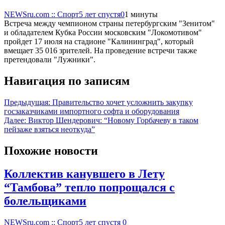
NEWSru.com :: Спорт
5 лет спустя
0
1 минуты
Встреча между чемпионом страны петербургским "Зенитом"
и обладателем Кубка России московским "Локомотивом"
пройдет 17 июля на стадионе "Калининград", который
вмещает 35 016 зрителей. На проведение встречи также
претендовали "Лужники".
Навигация по записям
Предыдущая:
Правительство хочет усложнить закупку
госзаказчиками импортного софта и оборудования
Далее:
Виктор Шендерович: “Новому Горбачеву в таком
пейзаже взяться неоткуда”
Похожие новости
Коллектив канувшего в Лету
“Тамбова” тепло попрощался с
болельщиками
NEWSru.com :: Спорт
5 лет спустя
0