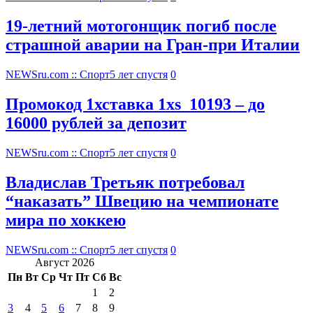
19-летний мотогонщик погиб после
страшной аварии на Гран-при Италии
NEWSru.com :: Спорт
5 лет спустя
0
Промокод 1хставка 1xs_10193 – до
16000 рублей за депозит
NEWSru.com :: Спорт
5 лет спустя
0
Владислав Третьяк потребовал
“наказать” Швецию на чемпионате
мира по хоккею
NEWSru.com :: Спорт
5 лет спустя
0
Август 2026
Пн
Вт
Ср
Чт
Пт
Сб
Вс
1
2
3
4
5
6
7
8
9