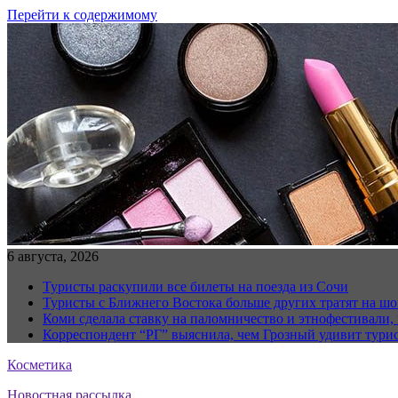
Перейти к содержимому
6 августа, 2026
Туристы раскупили все билеты на поезда из Сочи
Туристы с Ближнего Востока больше других тратят на ш
Коми сделала ставку на паломничество и этнофестивали,
Корреспондент “РГ” выяснила, чем Грозный удивит тури
Косметика
Новостная рассылка