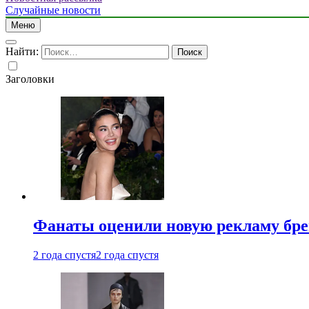
Случайные новости
Меню
Найти:
Заголовки
Фанаты оценили новую рекламу бре
2 года спустя
2 года спустя