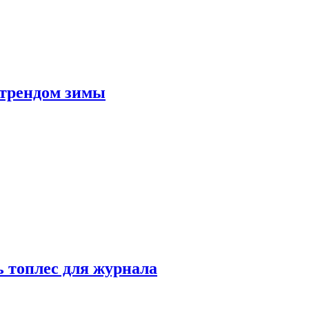
 трендом зимы
 топлес для журнала