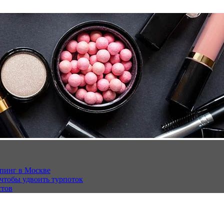
опинг в Москве
 чтобы удвоить турпоток
стов