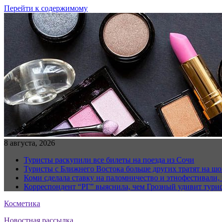
Перейти к содержимому
8 августа, 2026
Туристы раскупили все билеты на поезда из Сочи
Туристы с Ближнего Востока больше других тратят на ш
Коми сделала ставку на паломничество и этнофестивали,
Корреспондент “РГ” выяснила, чем Грозный удивит тури
Косметика
Новостная рассылка