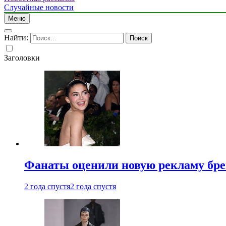
Случайные новости
Меню
Найти:
Заголовки
Фанаты оценили новую рекламу бре
2 года спустя
2 года спустя