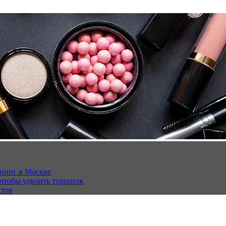
опинг в Москве
 чтобы удвоить турпоток
стов