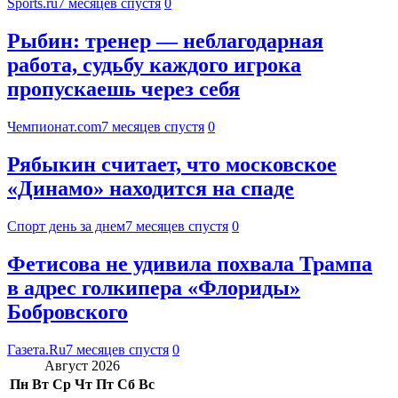
Sports.ru
7 месяцев спустя
0
Рыбин: тренер — неблагодарная
работа, судьбу каждого игрока
пропускаешь через себя
Чемпионат.com
7 месяцев спустя
0
Рябыкин считает, что московское
«Динамо» находится на спаде
Спорт день за днем
7 месяцев спустя
0
Фетисова не удивила похвала Трампа
в адрес голкипера «Флориды»
Бобровского
Газета.Ru
7 месяцев спустя
0
Август 2026
Пн
Вт
Ср
Чт
Пт
Сб
Вс