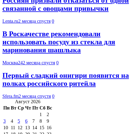
Россиян призвали отказаться от одной
связанной с овощами привычки
Lenta.ru
2 месяца спустя
0
В Роскачестве рекомендовали
использовать посуду из стекла для
маринования шашлыка
Москва24
2 месяца спустя
0
Первый сладкий онигири появится на
полках российского ритейла
Sfera.fm
2 месяца спустя
0
Август 2026
Пн
Вт
Ср
Чт
Пт
Сб
Вс
1
2
3
4
5
6
7
8
9
10
11
12
13
14
15
16