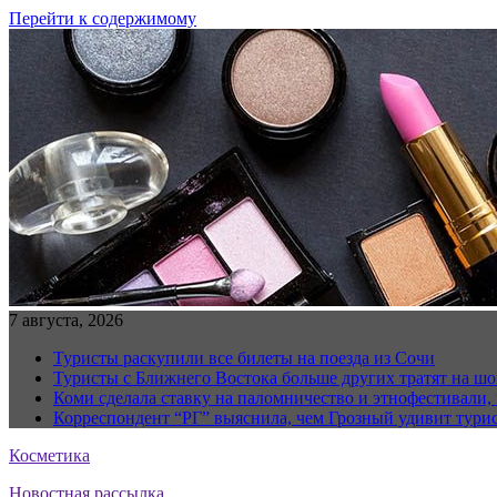
Перейти к содержимому
7 августа, 2026
Туристы раскупили все билеты на поезда из Сочи
Туристы с Ближнего Востока больше других тратят на ш
Коми сделала ставку на паломничество и этнофестивали,
Корреспондент “РГ” выяснила, чем Грозный удивит тури
Косметика
Новостная рассылка