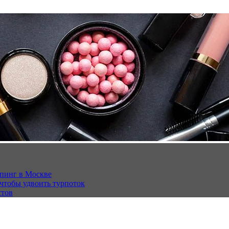
опинг в Москве
 чтобы удвоить турпоток
стов