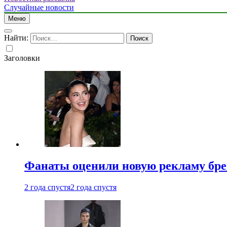
Случайные новости
Меню
Найти:
Заголовки
Фанаты оценили новую рекламу бре
2 года спустя
2 года спустя