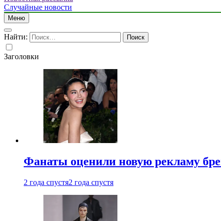
Случайные новости
Меню
Найти:
Заголовки
Фанаты оценили новую рекламу бре
2 года спустя
2 года спустя