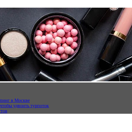
опинг в Москве
 чтобы удвоить турпоток
стов