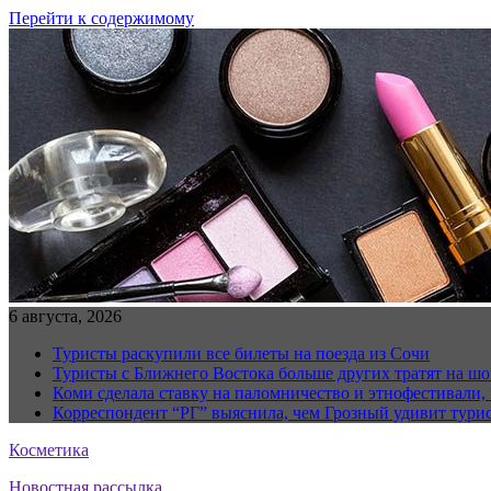
Перейти к содержимому
6 августа, 2026
Туристы раскупили все билеты на поезда из Сочи
Туристы с Ближнего Востока больше других тратят на ш
Коми сделала ставку на паломничество и этнофестивали,
Корреспондент “РГ” выяснила, чем Грозный удивит тури
Косметика
Новостная рассылка