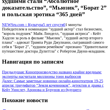
худшими стали “Абсолютное
доказательство”, “Мьюзик”, “Борат 2”
и польская эротика “365 дней”
NEWSru.com :: Культура
5 лет спустя
0
1 минуты
Победителем в номинации "худший актер" стал бизнесмен,
"король подушек" Майк Линделл, "худшая актриса" - Кейт
Хадсон за роль в фильме "Мьюзик", "худший актер второго
плана" - адвокат Трампа Руди Джулиани, сыгравший самого
себя в "Борат 2", "худшим ремейком" признано "Удивительное
путешествие доктора Дулиттла" с Робертом Дауни-младшим.
Навигация по записям
Предыдущая:
Кинопроизводство названо крайне вредным:
эксперты насчитали миллионы тонн выбросов
Далее:
Самые заметные новинки онлайн-кинотеатров 19-25
апреля: триумфатор “Земля кочевников”, детектив и драма с
Кейт Уинслет, Аронова и Бурунов из будущего
Похожие новости