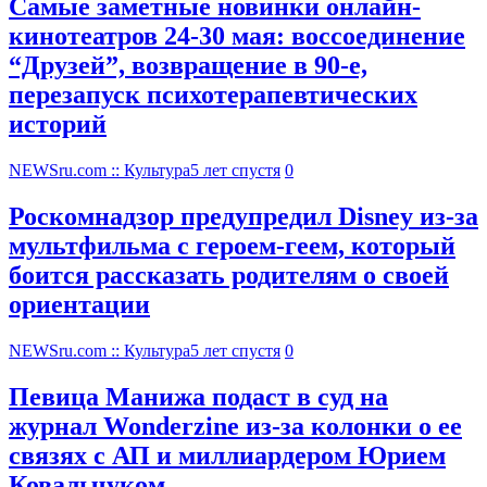
Самые заметные новинки онлайн-
кинотеатров 24-30 мая: воссоединение
“Друзей”, возвращение в 90-е,
перезапуск психотерапевтических
историй
NEWSru.com :: Культура
5 лет спустя
0
Роскомнадзор предупредил Disney из-за
мультфильма c героем-геем, который
боится рассказать родителям о своей
ориентации
NEWSru.com :: Культура
5 лет спустя
0
Певица Манижа подаст в суд на
журнал Wonderzine из-за колонки о ее
связях с АП и миллиардером Юрием
Ковальчуком