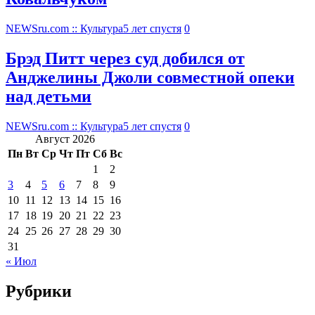
NEWSru.com :: Культура
5 лет спустя
0
Брэд Питт через суд добился от
Анджелины Джоли совместной опеки
над детьми
NEWSru.com :: Культура
5 лет спустя
0
Август 2026
Пн
Вт
Ср
Чт
Пт
Сб
Вс
1
2
3
4
5
6
7
8
9
10
11
12
13
14
15
16
17
18
19
20
21
22
23
24
25
26
27
28
29
30
31
« Июл
Рубрики