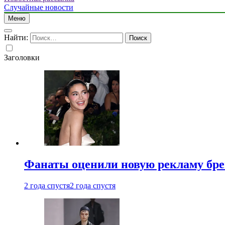
Случайные новости
Меню
Найти:
Заголовки
Фанаты оценили новую рекламу бре
2 года спустя
2 года спустя