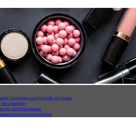
ней сердечно-сосудистой системы
 бессоннице
мость антибиотиков
кратиться потоотделение