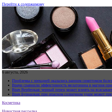
Перейти к содержимому
6 августа, 2026
Проблемы с эрекцией оказались ранним симптомом болез
Врачи сравнили эффективность мелатонина и магния при
Врач Вербецкая: черный перец может влиять на всасывае
Врач Бурнацкая: при опасном солнечном ударе может пре
Косметика
Новостная рассылка