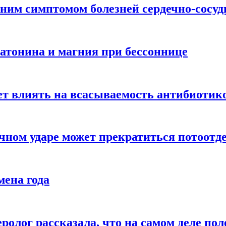
ним симптомом болезней сердечно-сосу
атонина и магния при бессоннице
ет влиять на всасываемость антибиотик
чном ударе может прекратиться потоотд
мена года
ролог рассказала, что на самом деле пол