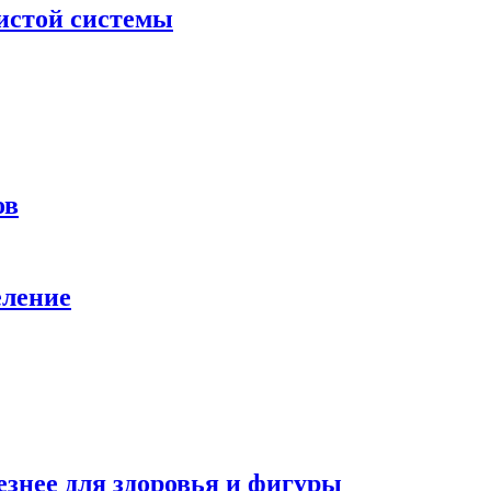
дистой системы
ов
еление
езнее для здоровья и фигуры