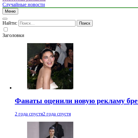
Случайные новости
Меню
Найти:
Заголовки
Фанаты оценили новую рекламу бре
2 года спустя
2 года спустя