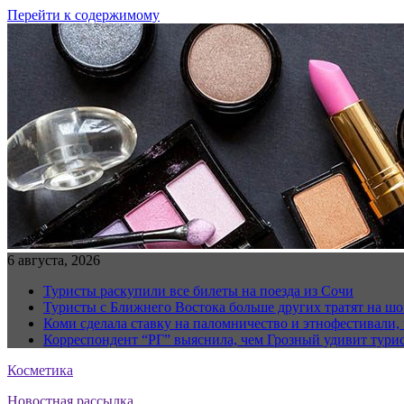
Перейти к содержимому
6 августа, 2026
Туристы раскупили все билеты на поезда из Сочи
Туристы с Ближнего Востока больше других тратят на ш
Коми сделала ставку на паломничество и этнофестивали,
Корреспондент “РГ” выяснила, чем Грозный удивит тури
Косметика
Новостная рассылка