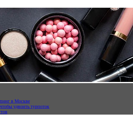
опинг в Москве
 чтобы удвоить турпоток
стов