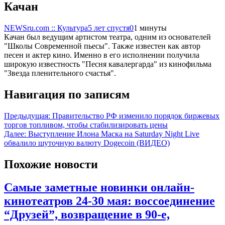
Качан
NEWSru.com :: Культура
5 лет спустя
0
1 минуты
Качан был ведущим артистом театра, одним из основателей
"Школы Современной пьесы". Также известен как автор
песен и актер кино. Именно в его исполнении получила
широкую известность "Песня кавалергарда" из кинофильма
"Звезда пленительного счастья".
Навигация по записям
Предыдущая:
Правительство РФ изменило порядок биржевых
торгов топливом, чтобы стабилизировать цены
Далее:
Выступление Илона Маска на Saturday Night Live
обвалило шуточную валюту Dogecoin (ВИДЕО)
Похожие новости
Самые заметные новинки онлайн-
кинотеатров 24-30 мая: воссоединение
“Друзей”, возвращение в 90-е,