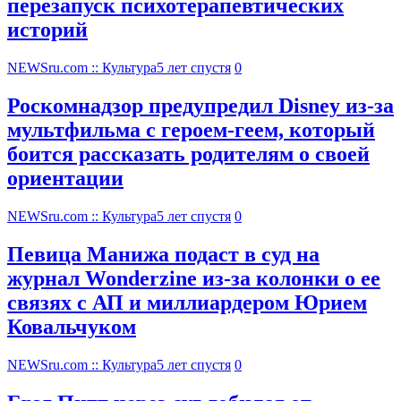
перезапуск психотерапевтических
историй
NEWSru.com :: Культура
5 лет спустя
0
Роскомнадзор предупредил Disney из-за
мультфильма c героем-геем, который
боится рассказать родителям о своей
ориентации
NEWSru.com :: Культура
5 лет спустя
0
Певица Манижа подаст в суд на
журнал Wonderzine из-за колонки о ее
связях с АП и миллиардером Юрием
Ковальчуком
NEWSru.com :: Культура
5 лет спустя
0