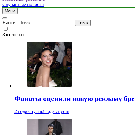
Случайные новости
Меню
Найти:
Заголовки
Фанаты оценили новую рекламу бре
2 года спустя
2 года спустя