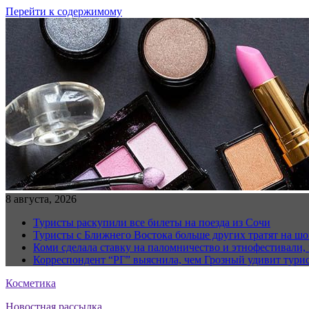
Перейти к содержимому
8 августа, 2026
Туристы раскупили все билеты на поезда из Сочи
Туристы с Ближнего Востока больше других тратят на ш
Коми сделала ставку на паломничество и этнофестивали,
Корреспондент “РГ” выяснила, чем Грозный удивит тури
Косметика
Новостная рассылка