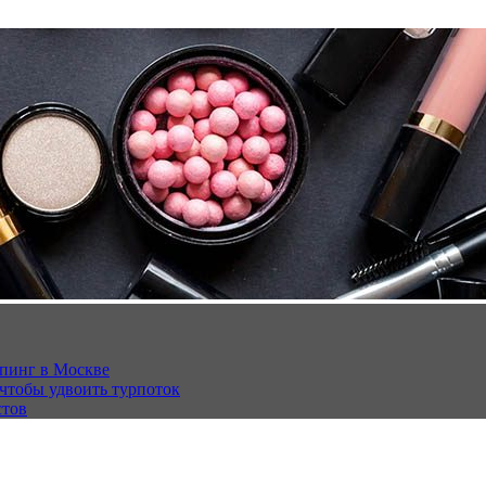
опинг в Москве
 чтобы удвоить турпоток
стов