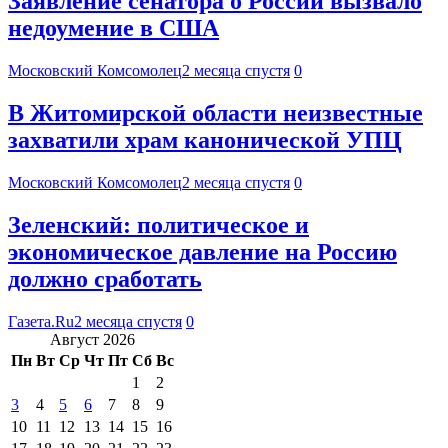
Заявление сенатора о России вызвало
недоумение в США
Московский Комсомолец
2 месяца спустя
0
В Житомирской области неизвестные
захватили храм канонической УПЦ
Московский Комсомолец
2 месяца спустя
0
Зеленский: политическое и
экономическое давление на Россию
должно сработать
Газета.Ru
2 месяца спустя
0
Август 2026
Пн
Вт
Ср
Чт
Пт
Сб
Вс
1
2
3
4
5
6
7
8
9
10
11
12
13
14
15
16