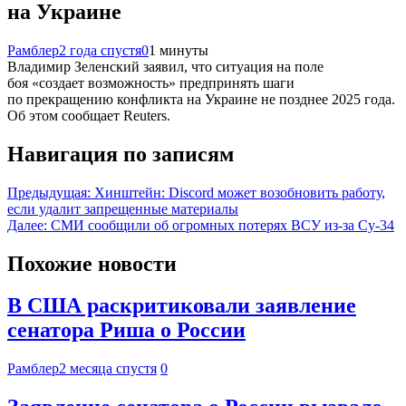
на Украине
Рамблер
2 года спустя
0
1 минуты
Владимир Зеленский заявил, что ситуация на поле
боя «создает возможность» предпринять шаги
по прекращению конфликта на Украине не позднее 2025 года.
Об этом сообщает Reuters.
Навигация по записям
Предыдущая:
Хинштейн: Discord может возобновить работу,
если удалит запрещенные материалы
Далее:
СМИ сообщили об огромных потерях ВСУ из-за Су-34
Похожие новости
В США раскритиковали заявление
сенатора Риша о России
Рамблер
2 месяца спустя
0