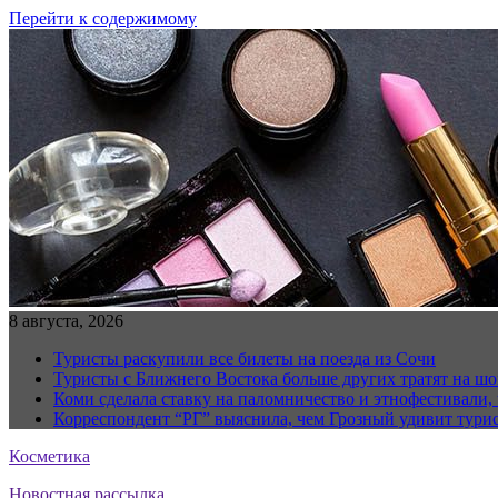
Перейти к содержимому
8 августа, 2026
Туристы раскупили все билеты на поезда из Сочи
Туристы с Ближнего Востока больше других тратят на ш
Коми сделала ставку на паломничество и этнофестивали,
Корреспондент “РГ” выяснила, чем Грозный удивит тури
Косметика
Новостная рассылка