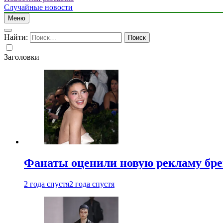
Случайные новости
Меню
Найти:
Заголовки
Фанаты оценили новую рекламу бре
2 года спустя
2 года спустя