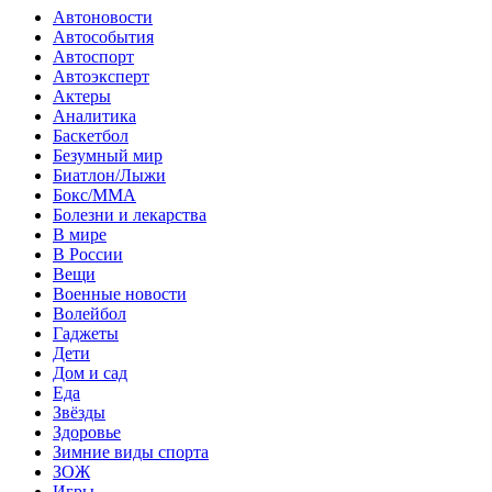
Автоновости
Автособытия
Автоспорт
Автоэксперт
Актеры
Аналитика
Баскетбол
Безумный мир
Биатлон/Лыжи
Бокс/MMA
Болезни и лекарства
В мире
В России
Вещи
Военные новости
Волейбол
Гаджеты
Дети
Дом и сад
Еда
Звёзды
Здоровье
Зимние виды спорта
ЗОЖ
Игры