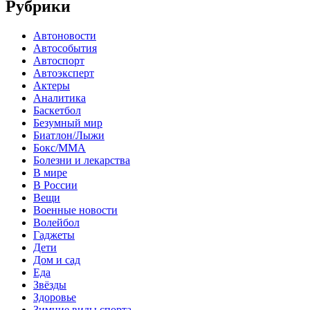
Рубрики
Автоновости
Автособытия
Автоспорт
Автоэксперт
Актеры
Аналитика
Баскетбол
Безумный мир
Биатлон/Лыжи
Бокс/MMA
Болезни и лекарства
В мире
В России
Вещи
Военные новости
Волейбол
Гаджеты
Дети
Дом и сад
Еда
Звёзды
Здоровье
Зимние виды спорта