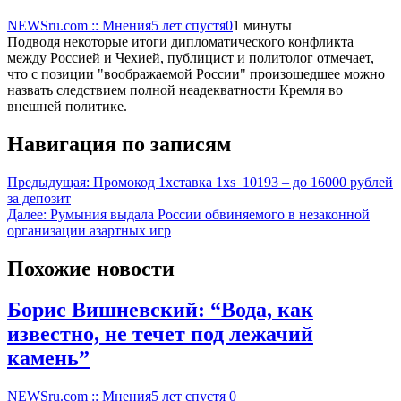
NEWSru.com :: Мнения
5 лет спустя
0
1 минуты
Подводя некоторые итоги дипломатического конфликта
между Россией и Чехией, публицист и политолог отмечает,
что с позиции "воображаемой России" произошедшее можно
назвать следствием полной неадекватности Кремля во
внешней политике.
Навигация по записям
Предыдущая:
Промокод 1хставка 1xs_10193 – до 16000 рублей
за депозит
Далее:
Румыния выдала России обвиняемого в незаконной
организации азартных игр
Похожие новости
Борис Вишневский: “Вода, как
известно, не течет под лежачий
камень”
NEWSru.com :: Мнения
5 лет спустя
0