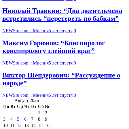
Николай Травкин: “Два джентльмена
встретились “перетереть по бабкам”
NEWSru.com :: Мнения
5 лет спустя
0
Максим Горюнов: “Конспиролог
конспирологу злейший враг”
NEWSru.com :: Мнения
5 лет спустя
0
Виктор Шендерович: “Рассуждение о
народе”
NEWSru.com :: Мнения
5 лет спустя
0
Август 2026
Пн
Вт
Ср
Чт
Пт
Сб
Вс
1
2
3
4
5
6
7
8
9
10
11
12
13
14
15
16