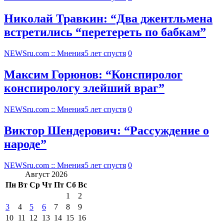
Николай Травкин: “Два джентльмена
встретились “перетереть по бабкам”
NEWSru.com :: Мнения
5 лет спустя
0
Максим Горюнов: “Конспиролог
конспирологу злейший враг”
NEWSru.com :: Мнения
5 лет спустя
0
Виктор Шендерович: “Рассуждение о
народе”
NEWSru.com :: Мнения
5 лет спустя
0
Август 2026
Пн
Вт
Ср
Чт
Пт
Сб
Вс
1
2
3
4
5
6
7
8
9
10
11
12
13
14
15
16