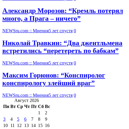
Александр Морозов: “Кремль потерял
много, а Прага – ничего”
NEWSru.com :: Мнения
5 лет спустя
0
Николай Травкин: “Два джентльмена
встретились “перетереть по бабкам”
NEWSru.com :: Мнения
5 лет спустя
0
Максим Горюнов: “Конспиролог
конспирологу злейший враг”
NEWSru.com :: Мнения
5 лет спустя
0
Август 2026
Пн
Вт
Ср
Чт
Пт
Сб
Вс
1
2
3
4
5
6
7
8
9
10
11
12
13
14
15
16