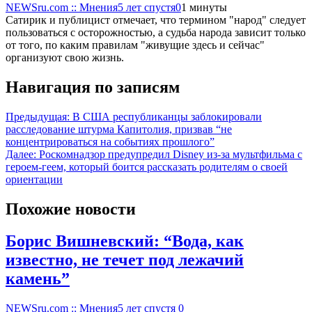
NEWSru.com :: Мнения
5 лет спустя
0
1 минуты
Сатирик и публицист отмечает, что термином "народ" следует
пользоваться с осторожностью, а судьба народа зависит только
от того, по каким правилам "живущие здесь и сейчас"
организуют свою жизнь.
Навигация по записям
Предыдущая:
В США республиканцы заблокировали
расследование штурма Капитолия, призвав “не
концентрироваться на событиях прошлого”
Далее:
Роскомнадзор предупредил Disney из-за мультфильма c
героем-геем, который боится рассказать родителям о своей
ориентации
Похожие новости
Борис Вишневский: “Вода, как
известно, не течет под лежачий
камень”
NEWSru.com :: Мнения
5 лет спустя
0