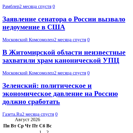
Рамблер
2 месяца спустя
0
Заявление сенатора о России вызвало
недоумение в США
Московский Комсомолец
2 месяца спустя
0
В Житомирской области неизвестные
захватили храм канонической УПЦ
Московский Комсомолец
2 месяца спустя
0
Зеленский: политическое и
экономическое давление на Россию
должно сработать
Газета.Ru
2 месяца спустя
0
Август 2026
Пн
Вт
Ср
Чт
Пт
Сб
Вс
1
2