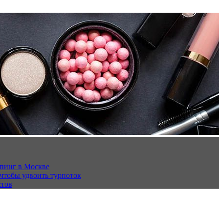
опинг в Москве
 чтобы удвоить турпоток
стов