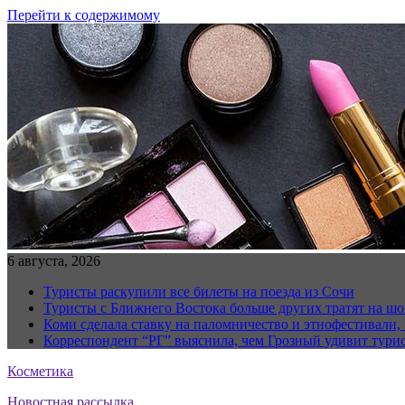
Перейти к содержимому
6 августа, 2026
Туристы раскупили все билеты на поезда из Сочи
Туристы с Ближнего Востока больше других тратят на ш
Коми сделала ставку на паломничество и этнофестивали,
Корреспондент “РГ” выяснила, чем Грозный удивит тури
Косметика
Новостная рассылка