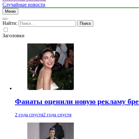
Случайные новости
Меню
Найти:
Заголовки
Фанаты оценили новую рекламу бре
2 года спустя
2 года спустя