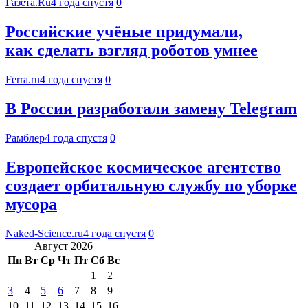
Газета.Ru
4 года спустя
0
Российские учёные придумали,
как сделать взгляд роботов умнее
Ferra.ru
4 года спустя
0
В России разработали замену Telegram
Рамблер
4 года спустя
0
Европейское космическое агентство
создает орбитальную службу по уборке
мусора
Naked-Science.ru
4 года спустя
0
Август 2026
Пн
Вт
Ср
Чт
Пт
Сб
Вс
1
2
3
4
5
6
7
8
9
10
11
12
13
14
15
16