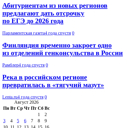
Абитуриентам из новых регионов
предлагают дать отсрочку
по ЕГЭ до 2026 года
Парламентская газета
4 года спустя
0
Финляндия временно закроет одно
из отделений генконсульства в России
Рамблер
4 года спустя
0
Река в российском регионе
превратилась в «тягучий мазут»
Lenta.ru
4 года спустя
0
Август 2026
Пн
Вт
Ср
Чт
Пт
Сб
Вс
1
2
3
4
5
6
7
8
9
10
11
12
13
14
15
16