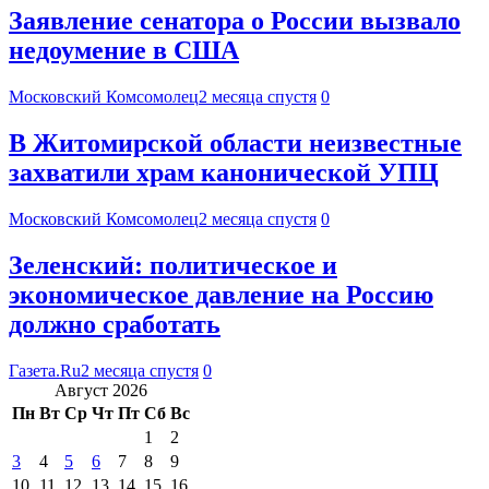
Заявление сенатора о России вызвало
недоумение в США
Московский Комсомолец
2 месяца спустя
0
В Житомирской области неизвестные
захватили храм канонической УПЦ
Московский Комсомолец
2 месяца спустя
0
Зеленский: политическое и
экономическое давление на Россию
должно сработать
Газета.Ru
2 месяца спустя
0
Август 2026
Пн
Вт
Ср
Чт
Пт
Сб
Вс
1
2
3
4
5
6
7
8
9
10
11
12
13
14
15
16