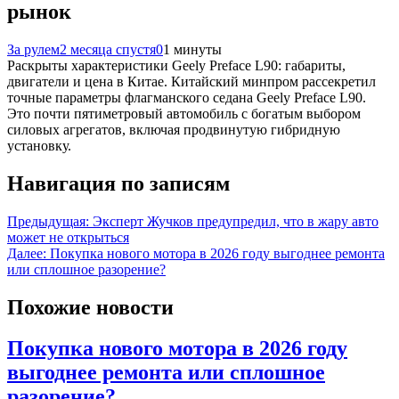
рынок
За рулем
2 месяца спустя
0
1 минуты
Раскрыты характеристики Geely Preface L90: габариты,
двигатели и цена в Китае. Китайский минпром рассекретил
точные параметры флагманского седана Geely Preface L90.
Это почти пятиметровый автомобиль с богатым выбором
силовых агрегатов, включая продвинутую гибридную
установку.
Навигация по записям
Предыдущая:
Эксперт Жучков предупредил, что в жару авто
может не открыться
Далее:
Покупка нового мотора в 2026 году выгоднее ремонта
или сплошное разорение?
Похожие новости
Покупка нового мотора в 2026 году
выгоднее ремонта или сплошное
разорение?