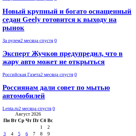
Новый крупный и богато оснащенный
седан Geely готовится к выходу на
рынок
За рулем
2 месяца спустя
0
Эксперт Жучков предупредил, что в
жару авто может не открыться
Российская Газета
2 месяца спустя
0
Россиянам дали совет по мытью
автомобилей
Lenta.ru
2 месяца спустя
0
Август 2026
Пн
Вт
Ср
Чт
Пт
Сб
Вс
1
2
3
4
5
6
7
8
9