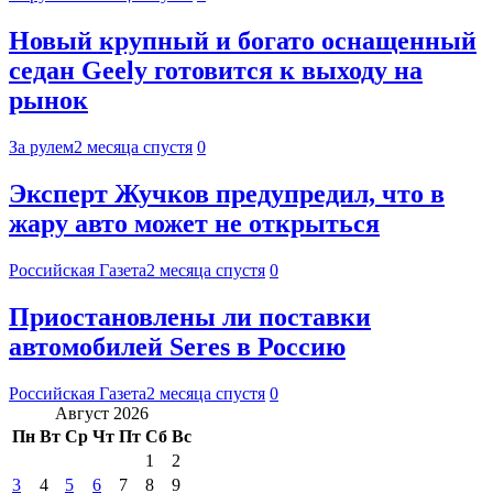
Новый крупный и богато оснащенный
седан Geely готовится к выходу на
рынок
За рулем
2 месяца спустя
0
Эксперт Жучков предупредил, что в
жару авто может не открыться
Российская Газета
2 месяца спустя
0
Приостановлены ли поставки
автомобилей Seres в Россию
Российская Газета
2 месяца спустя
0
Август 2026
Пн
Вт
Ср
Чт
Пт
Сб
Вс
1
2
3
4
5
6
7
8
9