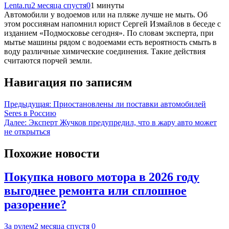
Lenta.ru
2 месяца спустя
0
1 минуты
Автомобили у водоемов или на пляже лучше не мыть. Об
этом россиянам напомнил юрист Сергей Измайлов в беседе с
изданием «Подмосковье сегодня». По словам эксперта, при
мытье машины рядом с водоемами есть вероятность смыть в
воду различные химические соединения. Такие действия
считаются порчей земли.
Навигация по записям
Предыдущая:
Приостановлены ли поставки автомобилей
Seres в Россию
Далее:
Эксперт Жучков предупредил, что в жару авто может
не открыться
Похожие новости
Покупка нового мотора в 2026 году
выгоднее ремонта или сплошное
разорение?
За рулем
2 месяца спустя
0