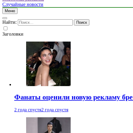
Случайные новости
Меню
Найти:
Заголовки
Фанаты оценили новую рекламу бре
2 года спустя
2 года спустя