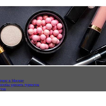
опинг в Москве
 чтобы удвоить турпоток
стов