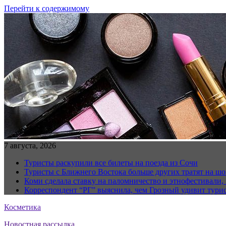
Перейти к содержимому
7 августа, 2026
Туристы раскупили все билеты на поезда из Сочи
Туристы с Ближнего Востока больше других тратят на ш
Коми сделала ставку на паломничество и этнофестивали,
Корреспондент “РГ” выяснила, чем Грозный удивит тури
Косметика
Новостная рассылка