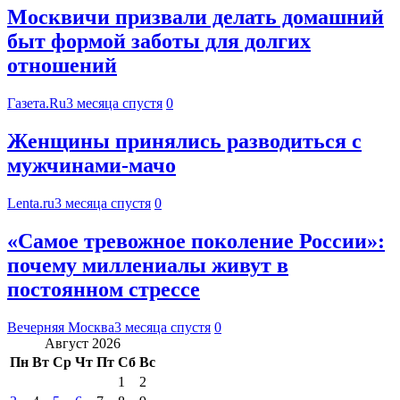
Москвичи призвали делать домашний
быт формой заботы для долгих
отношений
Газета.Ru
3 месяца спустя
0
Женщины принялись разводиться с
мужчинами-мачо
Lenta.ru
3 месяца спустя
0
«Самое тревожное поколение России»:
почему миллениалы живут в
постоянном стрессе
Вечерняя Москва
3 месяца спустя
0
Август 2026
Пн
Вт
Ср
Чт
Пт
Сб
Вс
1
2