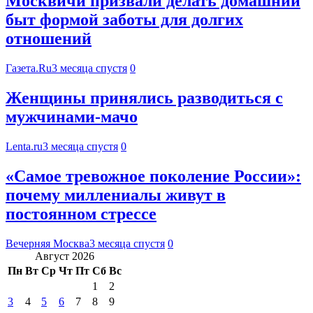
Москвичи призвали делать домашний
быт формой заботы для долгих
отношений
Газета.Ru
3 месяца спустя
0
Женщины принялись разводиться с
мужчинами-мачо
Lenta.ru
3 месяца спустя
0
«Самое тревожное поколение России»:
почему миллениалы живут в
постоянном стрессе
Вечерняя Москва
3 месяца спустя
0
Август 2026
Пн
Вт
Ср
Чт
Пт
Сб
Вс
1
2
3
4
5
6
7
8
9