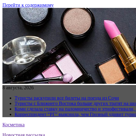
Перейти к содержимому
8 августа, 2026
Туристы раскупили все билеты на поезда из Сочи
Туристы с Ближнего Востока больше других тратят на ш
Коми сделала ставку на паломничество и этнофестивали,
Корреспондент “РГ” выяснила, чем Грозный удивит тури
Косметика
Новостная рассылка