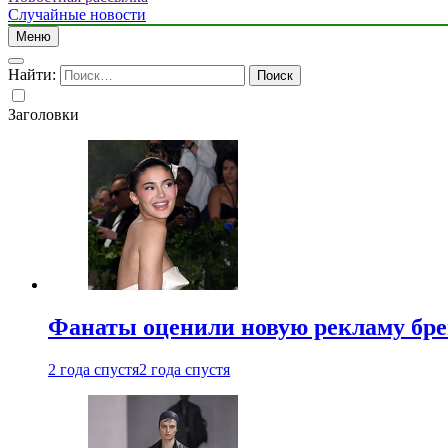
Случайные новости
Меню
Найти:
Заголовки
Фанаты оценили новую рекламу бре
2 года спустя
2 года спустя