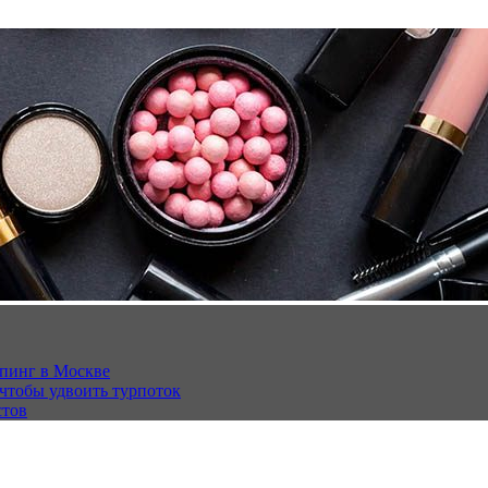
опинг в Москве
 чтобы удвоить турпоток
стов