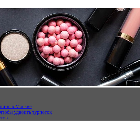
опинг в Москве
 чтобы удвоить турпоток
стов