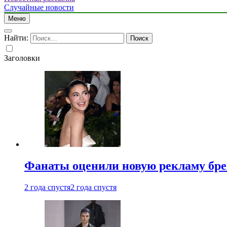
Случайные новости
Меню
Найти:
Заголовки
Фанаты оценили новую рекламу бре
2 года спустя
2 года спустя