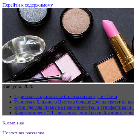
Перейти к содержимому
8 августа, 2026
Туристы раскупили все билеты на поезда из Сочи
Туристы с Ближнего Востока больше других тратят на ш
Коми сделала ставку на паломничество и этнофестивали,
Корреспондент “РГ” выяснила, чем Грозный удивит тури
Косметика
Новостная рассылка