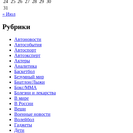
24
25
26
27
28
29
30
31
« Июл
Рубрики
Автоновости
Автособытия
Автоспорт
Автоэксперт
Актеры
Аналитика
Баскетбол
Безумный мир
Биатлон/Лыжи
Бокс/MMA
Болезни и лекарства
В мире
В России
Вещи
Военные новости
Волейбол
Гаджеты
Дети