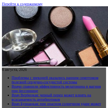
Перейти к содержимому
6 августа, 2026
Проблемы с эрекцией оказались ранним симптомом
болезней сердечно-сосудистой системы
Врачи сравнили эффективность мелатонина и магния
при бессоннице
Врач Вербецкая: черный перец может влиять на
всасываемость антибиотиков
Врач Бурнацкая: при опасном солнечном ударе может