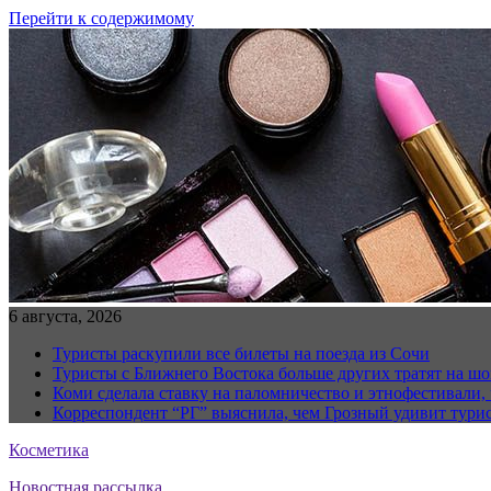
Перейти к содержимому
6 августа, 2026
Туристы раскупили все билеты на поезда из Сочи
Туристы с Ближнего Востока больше других тратят на ш
Коми сделала ставку на паломничество и этнофестивали,
Корреспондент “РГ” выяснила, чем Грозный удивит тури
Косметика
Новостная рассылка