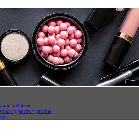
опинг в Москве
 чтобы удвоить турпоток
стов