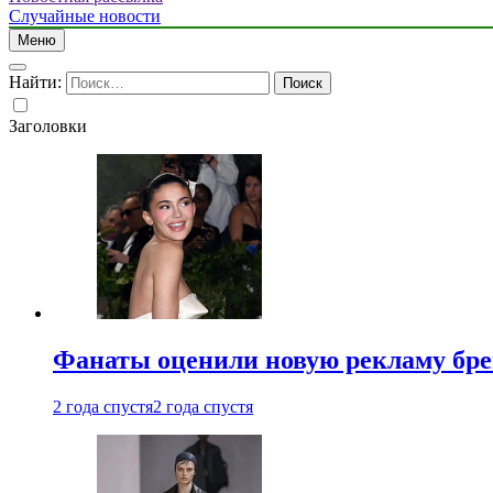
Случайные новости
Меню
Найти:
Заголовки
Фанаты оценили новую рекламу бре
2 года спустя
2 года спустя