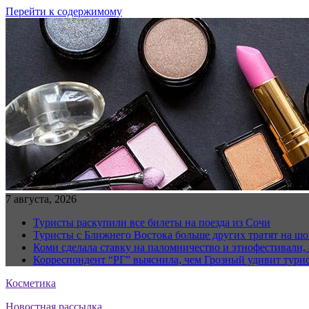
Перейти к содержимому
7 августа, 2026
Туристы раскупили все билеты на поезда из Сочи
Туристы с Ближнего Востока больше других тратят на ш
Коми сделала ставку на паломничество и этнофестивали,
Корреспондент “РГ” выяснила, чем Грозный удивит тури
Косметика
Новостная рассылка