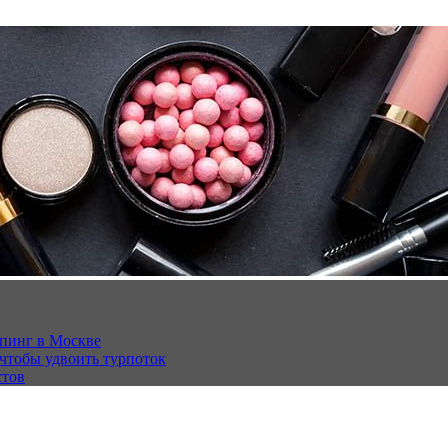
опинг в Москве
 чтобы удвоить турпоток
стов