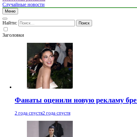
Случайные новости
Меню
Найти:
Заголовки
Фанаты оценили новую рекламу бре
2 года спустя
2 года спустя